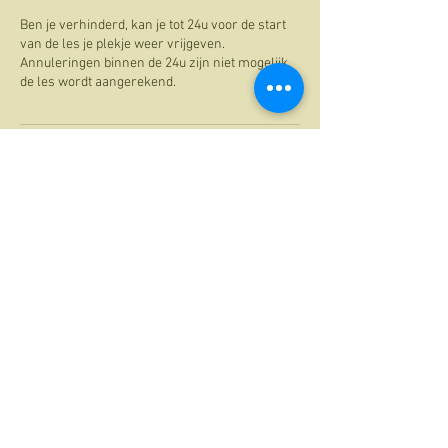
Ben je verhinderd, kan je tot 24u voor de start
van de les je plekje weer vrijgeven.
Annuleringen binnen de 24u zijn niet mogelijk,
de les wordt aangerekend.
Contactgegevens
Oosteindestraat 28, Evergem, België