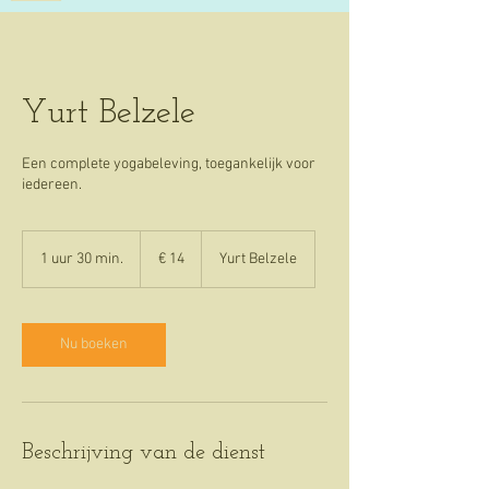
Yurt Belzele
Een complete yogabeleving, toegankelijk voor
iedereen.
14
euro
1 uur 30 min.
1
€ 14
Yurt Belzele
u
u
3
0
Nu boeken
m
i
n
.
Beschrijving van de dienst